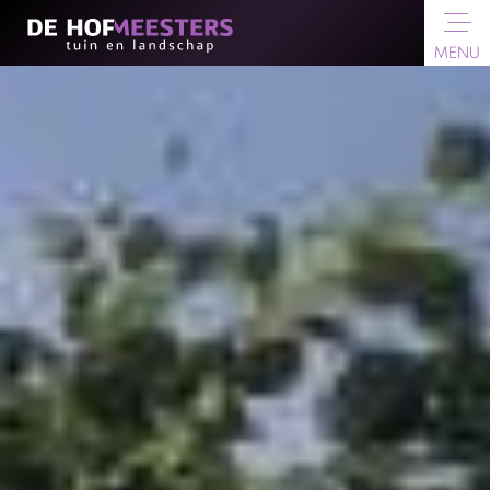
MENU
Ontwerpen
Projecten
Inspiratie
Over ons
Partners
Contact
Particulier