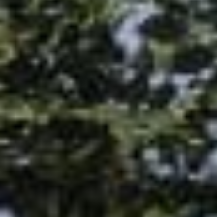
Zakelijk
Overheid
De Hofmeesters
Kerkhoflaan 11
7131 TE Lichtenvoorde
06 1367 9947
info@dehofmeesters.nl