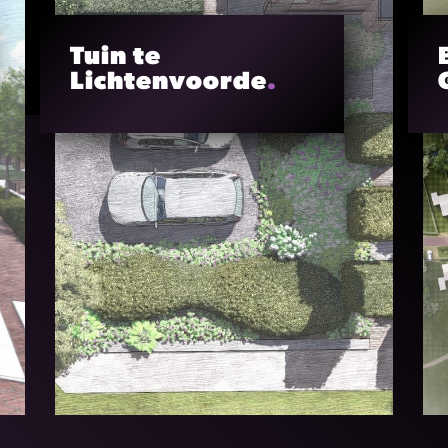
Tuin te
Lichtenvoorde
.